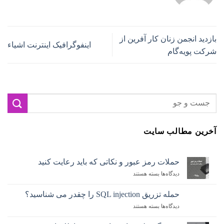
بازدید انجمن زنان کار آفرین از
اینفوگرافیک اینترنت اشیاء
شرکت پویه‌گام
آخرین مطالب سایت
حملات رمز عبور و نکاتی که باید رعایت کنید
دیدگاه‌ها
برای
بسته هستند
حملات
رمز
حمله تزریق SQL injection را چقدر می شناسید؟
عبور
دیدگاه‌ها
برای
بسته هستند
و
حمله
نکاتی
تزریق