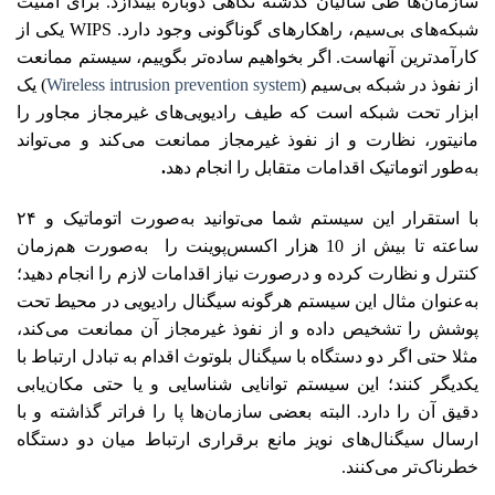
سازمان‌ها طی سالیان گذشته نگاهی دوباره بیندازد. برای امنیت
شبکه‌های بی‌سیم، راهکارهای گوناگونی وجود دارد. WIPS یکی از
کارآمدترین آ‌نها‌ست. اگر بخواهیم ساده‌تر بگوییم، سیستم ممانعت
از نفوذ در شبکه بی‌سیم (
Wireless intrusion prevention system
) یک
ابزار تحت شبکه است که طیف رادیویی‌های غیر‌مجاز مجاور را
مانیتور، نظارت و از نفوذ غیرمجاز ممانعت می‌کند و می‌تواند
به‌طور اتوماتیک اقدامات متقابل را انجام دهد
.
با استقرار این سیستم شما می‌توانید به‌صورت اتوماتیک و ۲۴
ساعته تا بیش از 10 هزار اکسس‌پوینت را به‌صورت هم‌زمان
کنترل و نظارت کرده و در‌صورت نیاز اقدامات لازم را انجام دهید؛
به‌عنوان مثال این سیستم هرگونه سیگنال رادیویی در محیط تحت‌
پوشش را تشخیص داده و از نفوذ غیر‌مجاز آن ممانعت می‌کند،
مثلا حتی اگر دو دستگاه با سیگنال بلوتوث اقدام به تبادل ارتباط با
یکدیگر کنند؛ این سیستم توانایی شناسایی و یا حتی مکان‌یابی
دقیق آن را دارد. البته بعضی سازمان‌ها پا را فراتر گذاشته و با
ارسال سیگنال‌های نویز مانع برقراری ارتباط میان دو دستگاه
خطرناک‌تر می‌کنند.