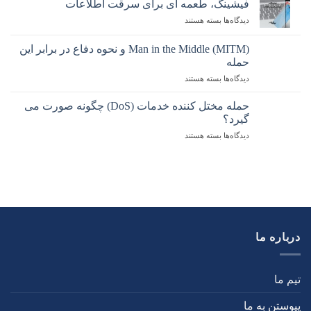
که
فیشینگ، طعمه ای برای سرقت اطلاعات
SQL
باید
دیدگاه‌ها
برای
بسته هستند
injection
رعایت
فیشینگ،
را
کنید
طعمه
چقدر
Man in the Middle (MITM) و نحوه دفاع در برابر این
ای
می
حمله
برای
شناسید؟
دیدگاه‌ها
برای
بسته هستند
سرقت
Man
اطلاعات
in
حمله مختل کننده خدمات (DoS) چگونه صورت می
the
گیرد؟
Middle
دیدگاه‌ها
برای
بسته هستند
(MITM)
حمله
و
مختل
نحوه
کننده
دفاع
خدمات
در
(DoS)
برابر
چگونه
این
صورت
حمله
می
درباره ما
گیرد؟
تیم ما
پیوستن به ما