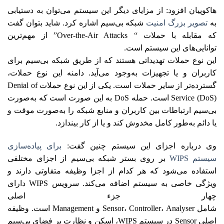
هاکوپیان افزود: از مزایای دیگر این سیستم می‌توان به دستیابی
به
تصویر بزرگ امنیت
شبکه بی‌سیم اشاره کرد. شاید بتوان گفت
که مقابله با حملات “ Over-the-Air Attacks” از مهم‌ترین
توانایی‌های این سیستم است.
این نوع حملات تهدیداتی هستند که از طریق شبکه بی‌سیم برای
کاربران و یا تجهیزات به‌وجود‌ می‌آید. دامنه این نوع حملات،
گسترده‌تر از سایر حملات است. یکی از این نوع حملات Denial of
Service (DoS) است. حمله DoS به این صورت است که به‌صورت
بی‌سیم ارتباطات بین کاربران و منابع شبکه را به‌صورت موقت و
یا دائم به‌طور کامل مخدوش کند و یا از کار بیندازد.
وی درباره اجزای این سیستم چنین گفت:
برای پیاده‌سازی
سیستم WIPS
بر روی بستر شبکه بی‌سیم از اجزای مختلفی
استفاده می‌شود که هر کدام از اجزا وظیفه متفاوتی دارند و
ویژگی خاصی به سیستم اضافه می‌کند. سرویس WIPS دارای
چهار جزء اصلی
شامل Sensor، Controller، Analyser و Management است. وظیفه
اصلی Sensor در سیستم WIPS، اسکن و نظارت بر فضای بی‌سیم