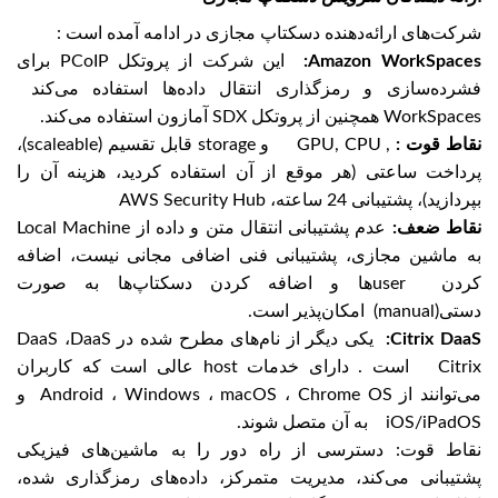
شرکت‌های ارائه‌دهنده دسکتاپ مجازی در ادامه آمده است :
Amazon WorkSpaces:
این شرکت از پروتکل PCoIP برای
فشرده‌سازی و رمزگذاری انتقال داده‌ها استفاده می‌کند
WorkSpaces همچنین از پروتکل SDX آمازون استفاده می‌کند.
نقاط قوت :
, GPU, CPU و storage قابل تقسیم (scaleable)،
پرداخت ساعتی (هر موقع از آن استفاده کردید، هزینه آن را
بپردازید)، پشتیبانی 24 ساعته، AWS Security Hub
نقاط ضعف:
عدم پشتیبانی انتقال متن و داده از Local Machine
به ماشین مجازی، پشتیبانی فنی اضافی مجانی نیست، اضافه
کردن userها و اضافه کردن دسکتاپ‌ها به صورت
دستی(manual) امکان‌پذیر است.
Citrix DaaS:
یکی دیگر از نام‌های مطرح شده در DaaS ،DaaS
Citrix است . دارای خدمات host عالی است که کاربران
می‌توانند از Android ، Windows ، macOS ، Chrome OS و
iOS/iPadOS به آن متصل شوند.
نقاط قوت: دسترسی از راه دور را به ماشین‌های فیزیکی
پشتیبانی می‌کند، مدیریت متمرکز، داده‌های رمزگذاری شده،