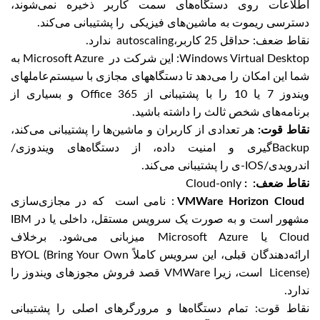
اطلاعات روی دستگاه‌های سمت کاربر ذخیره نمی‌شوند،
دسترسی ریموت به ماشین‌های فیزیکی را پشتیبانی می‌کند.
نقاط ضعف: حداقل 25 کاربر،autoscaling ندارد.
Windows Virtual Desktop: این شرکت در Microsoft Azure به
شما این امکان را می‌دهد تا دستگاههای مجازی با سیستم‌عاملهای
ویندوز 7 یا 10 را با پشتیبانی از Office 365 و بسیاری از
برنامه‌های شخص ثالث را داشته باشید.
نقاط قوت:
هر تعدادی از کاربران و ماشین‌ها را پشتیبانی می‌کند،
Backupگیری و امنیت داده، از دستگاه‌های ویندوزی/
اندرویدی/IOS-ی را پشتیبانی می‌کند.
نقاط ضعف: :
Cloud-only
VMWare Horizon Cloud
: نامی است که در مجازی‌سازی
مشهور است و به صورت یک سرویس مستقل، داخلی یا در IBM
Cloud یا Microsoft Azure میزبانی می‌شود. برخلاف
ارائه‌دهندگان قبلی، این سرویس کاملاً BYOL (Bring Your Own
License) است، زیرا VMWare قصد فروش مجوزهای ویندوز را
ندارد.
نقاط قوت: تمام دستگاه‌ها و مرورگرهای اصلی را پشتیبانی