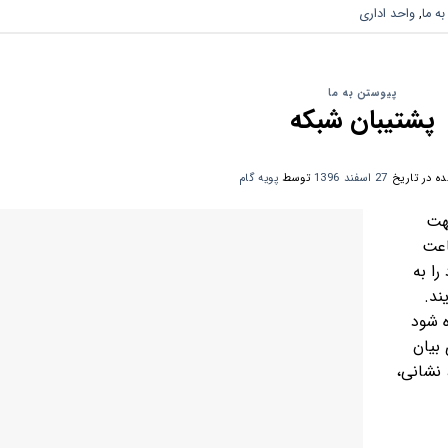
ه ما
,
واحد اداری
پیوستن به ما
پشتیبان شبکه
ه در تاریخ
27 اسفند 1396
توسط
پویه گام
هت
ه ۸۸۴۶۷۰۵۳ از ساعت
 را به
سال نمایند.
ه شود
بیان
 نشانی،