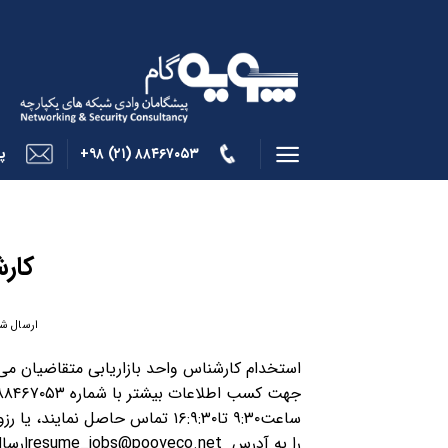
Skip
to
content
۸۸۴۶۷۰۵۳ (۲۱) ۹۸+
پ
کارش
ارسال شد
استخدام کارشناس واحد بازاریابی متقاضیان می‌ت
ساعت۹:۳۰ تا۱۶:۹:۳۰ تماس حاصل نمایند، یا
را به آدرس ume_jobs@pooyeco.net