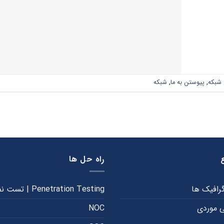
 شبکه
,
پیوستن به ما
,
شبکه
راه حل ها
گرافیک ها
Penetration Testing | تست نفوذ
 موردی
NOC