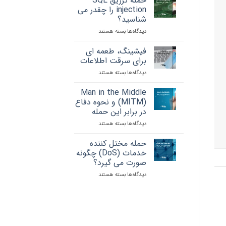
حمله تزریق SQL
عبور
injection را چقدر می
و
شناسید؟
نکاتی
دیدگاه‌ها
برای
بسته هستند
که
حمله
باید
تزریق
رعایت
فیشینگ، طعمه ای
SQL
کنید
برای سرقت اطلاعات
injection
دیدگاه‌ها
برای
بسته هستند
را
فیشینگ،
چقدر
طعمه
Man in the Middle
می
ای
شناسید؟
(MITM) و نحوه دفاع
برای
در برابر این حمله
سرقت
دیدگاه‌ها
برای
بسته هستند
اطلاعات
Man
in
حمله مختل کننده
the
خدمات (DoS) چگونه
Middle
صورت می گیرد؟
(MITM)
دیدگاه‌ها
برای
بسته هستند
و
حمله
نحوه
مختل
دفاع
کننده
در
خدمات
برابر
(DoS)
این
چگونه