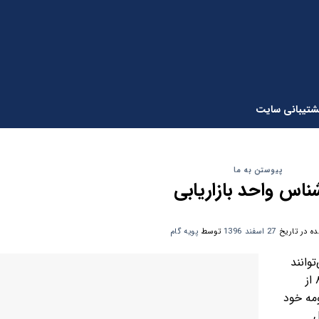
شتیبانی سایت
پیوستن به ما
ناس واحد بازاریابی
ه در تاریخ
27 اسفند 1396
توسط
پویه گام
وانند
جهت کسب اطلاعات بیشتر با شماره ۸۸۴۶۷۰۵۳ از
 رزومه خود
resارسال