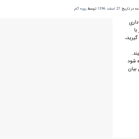
ه در تاریخ
27 اسفند 1396
توسط
پویه گام
داری
با
۹:۳ تا ۱۶:۳۰ تماس گیرید،
سال نمایند.
ه شود
بیان