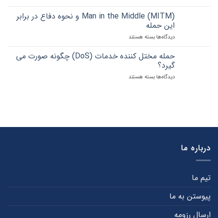
فیشینگ،
را
کنید
طعمه
چقدر
Man in the Middle (MITM) و نحوه دفاع در برابر
ای
می
این حمله
برای
شناسید؟
دیدگاه‌ها
برای
بسته هستند
سرقت
Man
اطلاعات
in
حمله مختل کننده خدمات (DoS) چگونه صورت می
the
گیرد؟
Middle
دیدگاه‌ها
برای
بسته هستند
(MITM)
حمله
و
مختل
نحوه
کننده
دفاع
خدمات
در
(DoS)
برابر
چگونه
این
صورت
حمله
می
درباره ما
گیرد؟
تیم ما
پیوستن به ما
ارسال رزومه