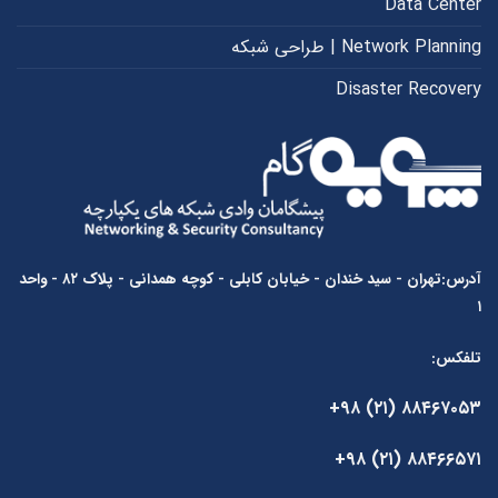
Data Center
Network Planning | طراحی شبکه
Disaster Recovery
آدرس:تهران - سید خندان - خیابان کابلی - کوچه همدانی - پلاک ۸۲ - واحد
۱
تلفکس:
۸۸۴۶۷۰۵۳ (۲۱) ۹۸+
۸۸۴۶۶۵۷۱ (۲۱) ۹۸+