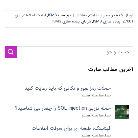
ارسال شده در
اخبار و مقالات
,
مقالات
|
برچسب
ISMS
,
امنیت اطلاعات
,
ایزو
27001
,
پیاده سازی ISMS
,
مزایای پیاده سازی ISMS
آخرین مطالب سایت
حملات رمز عبور و نکاتی که باید رعایت کنید
دیدگاه‌ها
برای
بسته هستند
حملات
رمز
حمله تزریق SQL injection را چقدر می شناسید؟
عبور
دیدگاه‌ها
برای
بسته هستند
و
حمله
نکاتی
تزریق
که
فیشینگ، طعمه ای برای سرقت اطلاعات
SQL
باید
دیدگاه‌ها
برای
بسته هستند
injection
رعایت