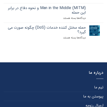
فیشینگ،
را
کنید
طعمه
چقدر
Man in the Middle (MITM) و نحوه دفاع در برابر
ای
می
این حمله
برای
شناسید؟
دیدگاه‌ها
برای
بسته هستند
سرقت
Man
اطلاعات
in
حمله مختل کننده خدمات (DoS) چگونه صورت می
the
گیرد؟
Middle
دیدگاه‌ها
برای
بسته هستند
(MITM)
حمله
و
مختل
نحوه
کننده
دفاع
خدمات
در
(DoS)
برابر
چگونه
این
صورت
حمله
می
درباره ما
گیرد؟
تیم ما
پیوستن به ما
ارسال رزومه