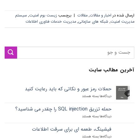
ارسال شده در
اخبار و مقالات
,
مقالات
|
برچسب
زیست بوم امنیت
,
سیستم
مدیریت امنیت
,
شبکه های سازمانی
,
مدیریت خدمات فناوری اطلاعات
آخرین مطالب سایت
حملات رمز عبور و نکاتی که باید رعایت کنید
دیدگاه‌ها
برای
بسته هستند
حملات
رمز
حمله تزریق SQL injection را چقدر می شناسید؟
عبور
دیدگاه‌ها
برای
بسته هستند
و
حمله
نکاتی
تزریق
که
فیشینگ، طعمه ای برای سرقت اطلاعات
SQL
باید
دیدگاه‌ها
برای
بسته هستند
injection
رعایت