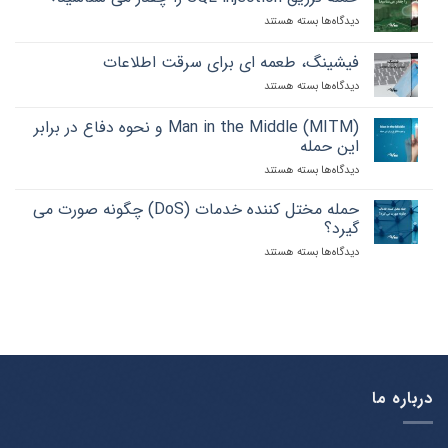
عبور
دیدگاه‌ها
برای
بسته هستند
و
حمله
نکاتی
تزریق
که
فیشینگ، طعمه ای برای سرقت اطلاعات
SQL
باید
دیدگاه‌ها
برای
بسته هستند
injection
رعایت
فیشینگ،
را
کنید
طعمه
چقدر
Man in the Middle (MITM) و نحوه دفاع در برابر
ای
می
این حمله
برای
شناسید؟
دیدگاه‌ها
برای
بسته هستند
سرقت
Man
اطلاعات
in
حمله مختل کننده خدمات (DoS) چگونه صورت می
the
گیرد؟
Middle
دیدگاه‌ها
برای
بسته هستند
(MITM)
حمله
و
مختل
نحوه
کننده
دفاع
خدمات
در
(DoS)
برابر
چگونه
این
صورت
حمله
می
درباره ما
گیرد؟