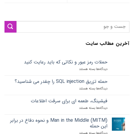
آخرین مطالب سایت
حملات رمز عبور و نکاتی که باید رعایت کنید
دیدگاه‌ها
برای
بسته هستند
حملات
رمز
حمله تزریق SQL injection را چقدر می شناسید؟
عبور
دیدگاه‌ها
برای
بسته هستند
و
حمله
نکاتی
تزریق
که
فیشینگ، طعمه ای برای سرقت اطلاعات
SQL
باید
دیدگاه‌ها
برای
بسته هستند
injection
رعایت
فیشینگ،
را
کنید
طعمه
چقدر
Man in the Middle (MITM) و نحوه دفاع در برابر
ای
می
این حمله
برای
شناسید؟
دیدگاه‌ها
برای
بسته هستند
سرقت