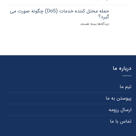
Man
اطلاعات
in
حمله مختل کننده خدمات (DoS) چگونه صورت می
the
گیرد؟
Middle
دیدگاه‌ها
برای
بسته هستند
(MITM)
حمله
و
مختل
نحوه
کننده
دفاع
خدمات
در
(DoS)
برابر
چگونه
این
صورت
حمله
می
درباره ما
گیرد؟
تیم ما
پیوستن به ما
ارسال رزومه
تماس با ما