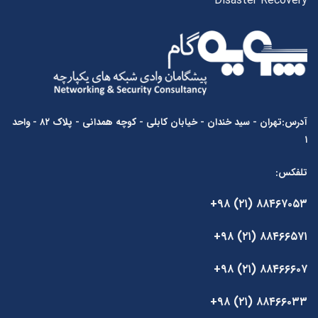
Disaster Recovery
آدرس:تهران - سید خندان - خیابان کابلی - کوچه همدانی - پلاک ۸۲ - واحد
۱
تلفکس:
۸۸۴۶۷۰۵۳ (۲۱) ۹۸+
۸۸۴۶۶۵۷۱ (۲۱) ۹۸+
۸۸۴۶۶۶۰۷ (۲۱) ۹۸+
۸۸۴۶۶۰۳۳ (۲۱) ۹۸+