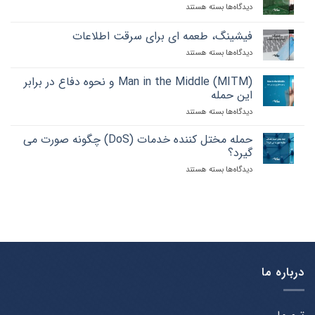
دیدگاه‌ها
برای
بسته هستند
و
حمله
نکاتی
تزریق
که
فیشینگ، طعمه ای برای سرقت اطلاعات
SQL
باید
دیدگاه‌ها
برای
بسته هستند
injection
رعایت
فیشینگ،
را
کنید
طعمه
چقدر
Man in the Middle (MITM) و نحوه دفاع در برابر
ای
می
این حمله
برای
شناسید؟
دیدگاه‌ها
برای
بسته هستند
سرقت
Man
اطلاعات
in
حمله مختل کننده خدمات (DoS) چگونه صورت می
the
گیرد؟
Middle
دیدگاه‌ها
برای
بسته هستند
(MITM)
حمله
و
مختل
نحوه
کننده
دفاع
خدمات
در
(DoS)
برابر
چگونه
این
صورت
حمله
می
درباره ما
گیرد؟