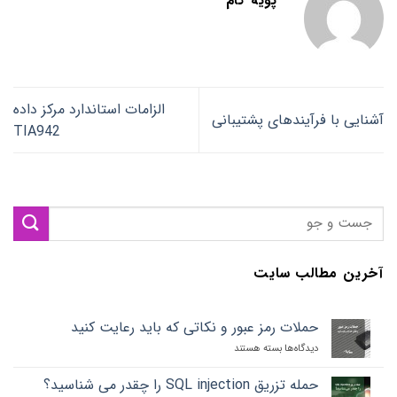
پویه گام
الزامات استاندارد مرکز داده
آشنایی با فرآیندهای پشتیبانی
TIA942
آخرین مطالب سایت
حملات رمز عبور و نکاتی که باید رعایت کنید
دیدگاه‌ها
برای
بسته هستند
حملات
رمز
حمله تزریق SQL injection را چقدر می شناسید؟
عبور