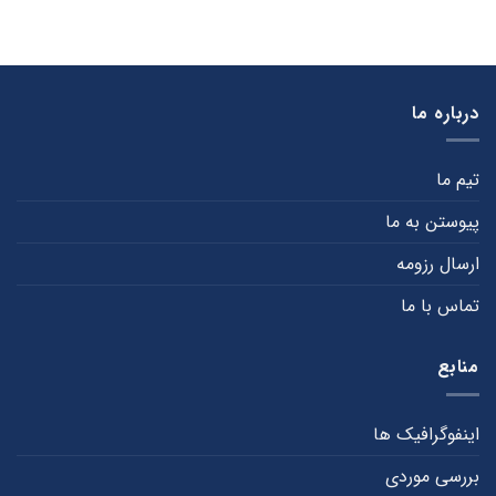
کننده
دفاع
خدمات
در
(DoS)
برابر
چگونه
این
صورت
حمله
می
درباره ما
گیرد؟
تیم ما
پیوستن به ما
ارسال رزومه
تماس با ما
منابع
اینفوگرافیک ها
بررسی موردی