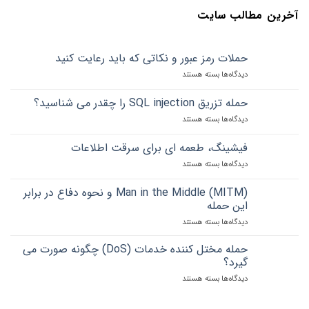
آخرین مطالب سایت
حملات رمز عبور و نکاتی که باید رعایت کنید
دیدگاه‌ها
برای
بسته هستند
حملات
رمز
حمله تزریق SQL injection را چقدر می شناسید؟
عبور
دیدگاه‌ها
برای
بسته هستند
و
حمله
نکاتی
تزریق
که
فیشینگ، طعمه ای برای سرقت اطلاعات
SQL
باید
دیدگاه‌ها
برای
بسته هستند
injection
رعایت
فیشینگ،
را
کنید
طعمه
چقدر
Man in the Middle (MITM) و نحوه دفاع در برابر
ای
می
این حمله
برای
شناسید؟
دیدگاه‌ها
برای
بسته هستند
سرقت
Man
اطلاعات
in
حمله مختل کننده خدمات (DoS) چگونه صورت می
the
گیرد؟
Middle
دیدگاه‌ها
برای
بسته هستند
(MITM)
حمله
و
مختل
نحوه