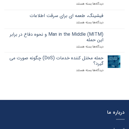
دیدگاه‌ها
برای
بسته هستند
و
حمله
نکاتی
تزریق
که
فیشینگ، طعمه ای برای سرقت اطلاعات
SQL
باید
دیدگاه‌ها
برای
بسته هستند
injection
رعایت
فیشینگ،
را
کنید
طعمه
چقدر
Man in the Middle (MITM) و نحوه دفاع در برابر
ای
می
این حمله
برای
شناسید؟
دیدگاه‌ها
برای
بسته هستند
سرقت
Man
اطلاعات
in
حمله مختل کننده خدمات (DoS) چگونه صورت می
the
گیرد؟
Middle
دیدگاه‌ها
برای
بسته هستند
(MITM)
حمله
و
مختل
نحوه
کننده
دفاع
خدمات
در
(DoS)
برابر
چگونه
این
صورت
حمله
می
درباره ما
گیرد؟