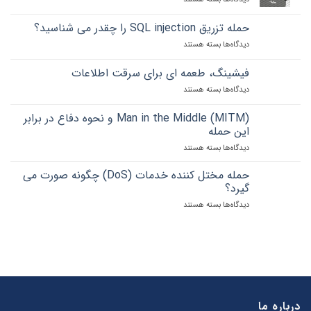
حملات
رمز
حمله تزریق SQL injection را چقدر می شناسید؟
عبور
دیدگاه‌ها
برای
بسته هستند
و
حمله
نکاتی
تزریق
که
فیشینگ، طعمه ای برای سرقت اطلاعات
SQL
باید
دیدگاه‌ها
برای
بسته هستند
injection
رعایت
فیشینگ،
را
کنید
طعمه
چقدر
Man in the Middle (MITM) و نحوه دفاع در برابر
ای
می
این حمله
برای
شناسید؟
دیدگاه‌ها
برای
بسته هستند
سرقت
Man
اطلاعات
in
حمله مختل کننده خدمات (DoS) چگونه صورت می
the
گیرد؟
Middle
دیدگاه‌ها
برای
بسته هستند
(MITM)
حمله
و
مختل
نحوه
کننده
دفاع
خدمات
در
(DoS)
برابر
چگونه
این
صورت
حمله
می
درباره ما