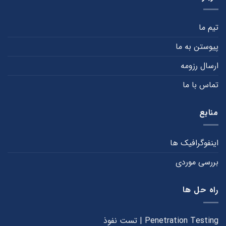
گیرد؟
تیم ما
پیوستن به ما
ارسال رزومه
تماس با ما
منابع
اینفوگرافیک ها
بررسی موردی
راه حل ها
Penetration Testing | تست نفوذ